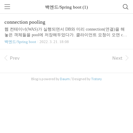
백엔드/Spring boot (1)
connection pooling
웹 컨테이너(WAS)가 실행되면서 DB와 미리 connection(연결)을 해
놓은 객체들을 pool에 저장해두었다가. 클라이언트 요청이 오면 con
nection을 빌려주고, 처리가 끝나면 다시 connection을 반납받아 pool
백엔드/Spring boot
2022. 3. 21. 18:08
에 저장하는 방식 대부분의 백 서비스들은 커넥션 제한을 두고있다.
그렇기에 자원을 효율적으로 활용해야 되므로 연결 풀링이 필요하
다. spring boot mvc 에서 적용 방법 application.properties = spring.data
Prev
Next
source.hikari.username=afnoxcv94pt2vmxs spring.datasource.hikari.pass
word=igmvtai8x5nc484h spring.datasource.hikari.maximum-pool-size=..
Blog is powered by
Daum
/ Designed by
Tistory