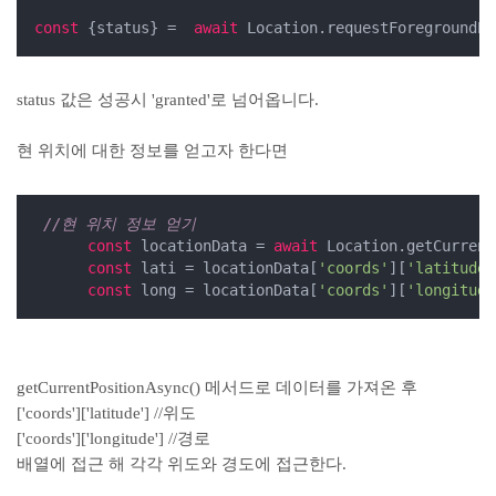
const
 {status} =  
await
 Location.requestForegroundPe
status 값은 성공시 'granted'로 넘어옵니다.
현 위치에 대한 정보를 얻고자 한다면
//현 위치 정보 얻기
const
 locationData = 
await
 Location.getCurrent
const
 lati = locationData[
'coords'
][
'latitude'
const
 long = locationData[
'coords'
][
'longitude
getCurrentPositionAsync() 메서드로 데이터를 가져온 후
['coords']['latitude'] //위도
['coords']['longitude'] //경로
배열에 접근 해 각각 위도와 경도에 접근한다.