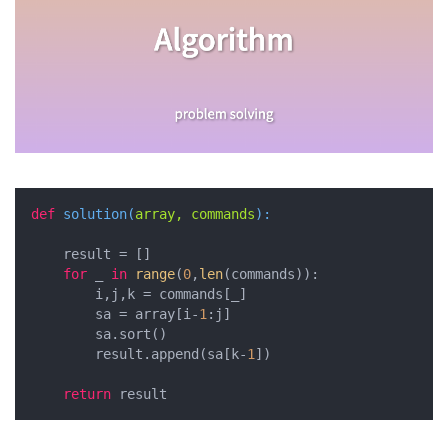
def
solution
(
array, commands
):
    result = []

for
 _ 
in
range
(
0
,
len
(commands)):

        i,j,k = commands[_]

        sa = array[i-
1
:j]

        sa.sort()

        result.append(sa[k-
1
])

return
 result