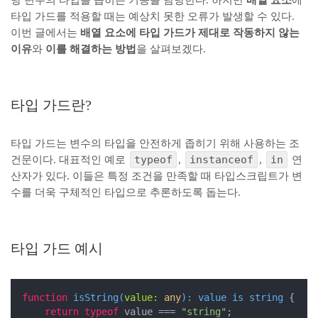
당 변수의 타입을 좁히는 기능을 담당한다. 하지만
배열 요소
에
타입 가드를 적용할 때는 예상치 못한 오류가 발생할 수 있다.
이번 글에서는
배열 요소에 타입 가드가 제대로 작동하지 않는
이유
와
이를 해결하는 방법
을 살펴보겠다.
타입 가드란?
타입 가드는 변수의 타입을 안전하게 좁히기 위해 사용하는 조
typeof
instanceof
in
건문이다. 대표적인 예로
,
,
연
산자가 있다. 이들은 특정 조건을 만족할 때 타입스크립트가 변
수를 더욱 구체적인 타입으로 추론하도록 돕는다.
타입 가드 예시
function
isString
(
value: 
any
): 
value
is
string
{

return
typeof
 value === 
"string"
;
