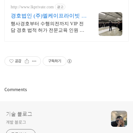
하세요.
http://www.lkprivate.com
광고
경호법인 (주)엘케이프라이빗 경
호/발렛/스탭 전문인력풀
행사경호부터 수행의전까지 VIP 전
담 경호 법적 허가 전문교육 인원 투
입 법인업체 신변보호 명품매장 이벤
트 보안까지 경호업 허가 보유
공감
구독하기
Comments
기술 블로그
개발 블로그