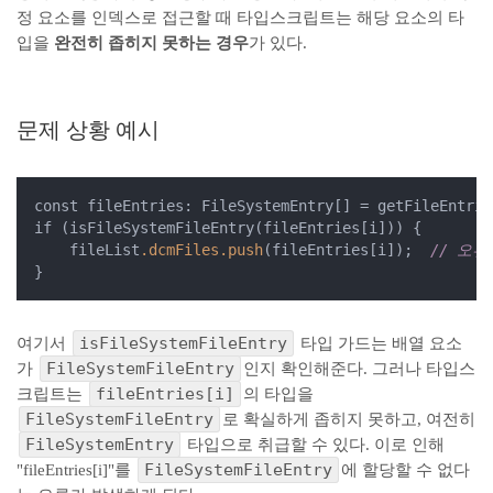
정 요소를 인덱스로 접근할 때 타입스크립트는 해당 요소의 타
입을
완전히 좁히지 못하는 경우
가 있다.
문제 상황 예시
const fileEntries: FileSystemEntry[] = getFileEntrie
if (isFileSystemFileEntry(fileEntries[i])) {

    fileList
.dcmFiles
.push
(fileEntries[i]);  
// 오류
}
isFileSystemFileEntry
여기서
타입 가드는 배열 요소
FileSystemFileEntry
가
인지 확인해준다. 그러나 타입스
fileEntries[i]
크립트는
의 타입을
FileSystemFileEntry
로 확실하게 좁히지 못하고, 여전히
FileSystemEntry
타입으로 취급할 수 있다. 이로 인해
FileSystemFileEntry
"fileEntries[i]"를
에 할당할 수 없다